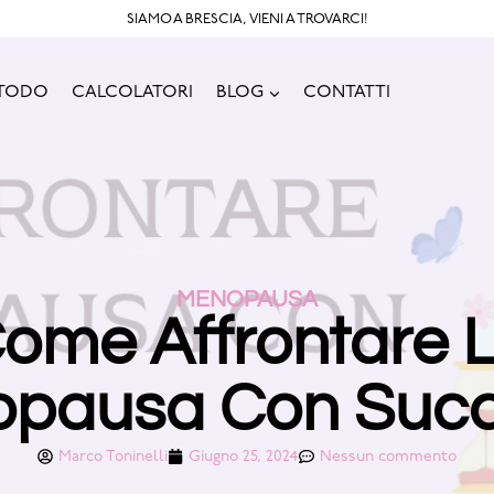
SIAMO A BRESCIA, VIENI A TROVARCI!
ETODO
CALCOLATORI
BLOG
CONTATTI
MENOPAUSA
ome Affrontare 
pausa Con Suc
Marco Toninelli
Giugno 25, 2024
Nessun commento