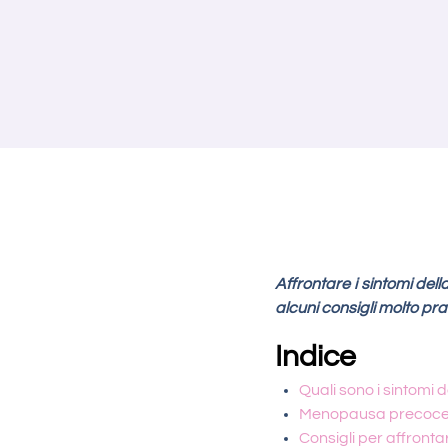
Affrontare i sintomi del
alcuni consigli molto prat
Indice
Quali sono i sintomi
Menopausa precoc
Consigli per affron