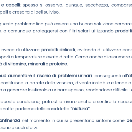
 e capelli
: spesso si osserva, dunque, secchezza, comparsa
lli e crescita di peli sul viso.
e questa problematica può essere una buona soluzione cercare
e
, o comunque proteggersi con filtri solari utilizzando
prodotti
 invece di utilizzare
prodotti delicati
, evitando di utilizzare e
sporli a temperature elevate dirette. Cerca anche di assumere
à di
vitamine
,
minerali
e
proteine
.
 aumentare il rischio di problemi urinari
, conseguenti all’
at
ostituisce la parete della vescica, diventa instabile e tende a
a generare lo stimolo a urinare spesso, rendendone difficile il c
uesta condizione, potresti arrivare anche a sentire la necessit
a notte: parliamo della cosiddetta “
nicturia
”.
ontinenza
nel momento in cui si presentano sintomi come
pe
piono piccoli sforzi.