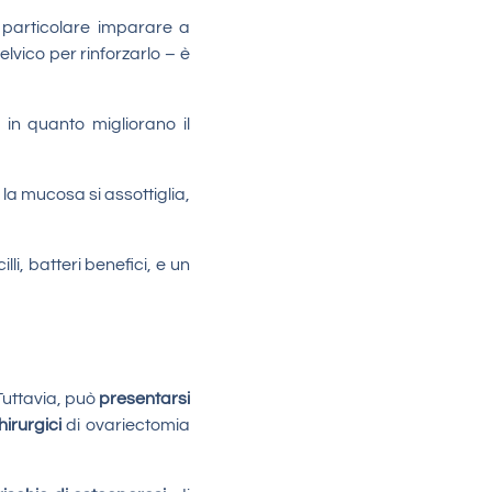
n particolare imparare a
lvico per rinforzarlo – è
, in quanto migliorano il
: la mucosa si assottiglia,
li, batteri benefici, e un
Tuttavia, può
presentarsi
hirurgici
di ovariectomia