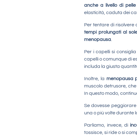
anche a livello di pelle
elasticità, caduta dei cape
Per tentare di risolver
tempi prolungati al sol
menopausa
.
Per i capelli si consiglia
capelli o comunque di e
includa la giusta quantit
Inoltre, la
menopausa può
muscolo detrusore, che c
In questo modo, continua 
Se dovesse peggiorare q
una o più volte durante l
Parliamo, invece, di
inc
tossisce, si ride o si com