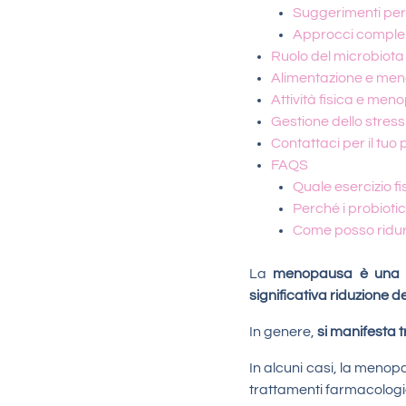
Suggerimenti per
Approcci complem
Ruolo del microbiota
Alimentazione e me
Attività fisica e men
Gestione dello stre
Contattaci per il tuo
FAQS
Quale esercizio fi
Perché i probioti
Come posso ridur
La
menopausa è una f
significativa riduzione d
In genere,
si manifesta tr
In alcuni casi, la menop
trattamenti farmacologi