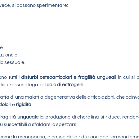
nvece, si possono sperimentare:
ne
razione e
io sessuale.
no tutti i
disturbi osteoarticolari e fragilità ungueali
in cui si 
sturbi sono legati al
calo di estrogeni
.
 tratta di una malattia degenerativa delle articolazioni, che coin
dolori
e
rigidità
.
fragilità ungueale
la produzione di cheratina si riduce, rendend
ù suscettibili a sfaldarsi o spezzarsi.
e come la menopausa, a cause della riduzione degli ormoni femmi