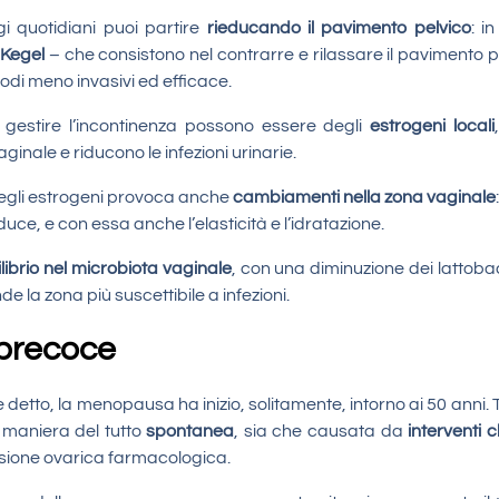
gi quotidiani puoi partire
rieducando il pavimento pelvico
: i
 Kegel
– che consistono nel contrarre e rilassare il pavimento pe
di meno invasivi ed efficace.
er gestire l’incontinenza possono essere degli
estrogeni locali
inale e riducono le infezioni urinarie.
degli estrogeni provoca anche
cambiamenti nella zona vaginale
duce, e con essa anche l’elasticità e l’idratazione.
librio nel microbiota vaginale
, con una diminuzione dei lattobacil
 la zona più suscettibile a infezioni.
precoce
tto, la menopausa ha inizio, solitamente, intorno ai 50 anni. 
 maniera del tutto
spontanea
, sia che causata da
interventi c
ssione ovarica farmacologica.