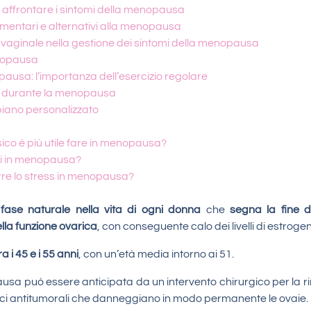
 affrontare i sintomi della menopausa
entari e alternativi alla menopausa
 vaginale nella gestione dei sintomi della menopausa
nopausa
opausa: l’importanza dell’esercizio regolare
ss durante la menopausa
 piano personalizzato
sico è più utile fare in menopausa?
ci in menopausa?
re lo stress in menopausa?
ase naturale nella vita di ogni donna
che
segna la fine d
ella funzione ovarica
, con conseguente calo dei livelli di estroge
a i 45 e i 55 anni
, con un’età media intorno ai 51.
ausa può essere anticipata da un intervento chirurgico per la r
ci antitumorali che danneggiano in modo permanente le ovaie.