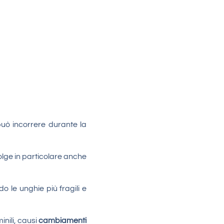
può incorrere durante la
volge in particolare anche
o le unghie più fragili e
nili, causi
cambiamenti