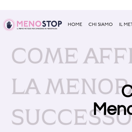
HOME
CHI SIAMO
IL M
C
Meno