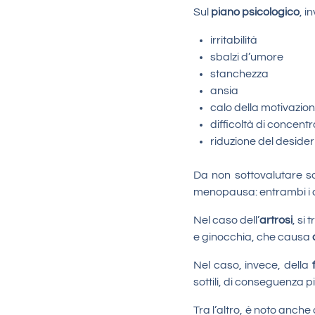
Sul
piano psicologico
, i
irritabilità
sbalzi d’umore
stanchezza
ansia
calo della motivazio
difficoltà di concent
riduzione del desider
Da non sottovalutare so
menopausa: entrambi i di
Nel caso dell’
artrosi
, si
e ginocchia, che causa
Nel caso, invece, della
sottili, di conseguenza pi
Tra l’altro, è noto anch