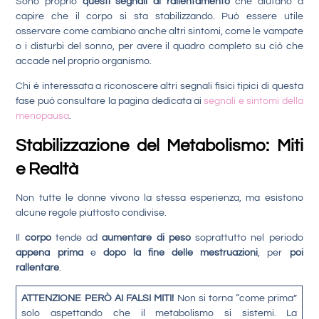
Sono proprio
questi segnali di rallentamento
che aiutano a
capire che il corpo si sta stabilizzando. Può essere utile
osservare come cambiano anche altri sintomi, come le vampate
o i disturbi del sonno, per avere il quadro completo su ciò che
accade nel proprio organismo.
Chi è interessata a riconoscere altri segnali fisici tipici di questa
fase può consultare la pagina dedicata ai
segnali e sintomi della
menopausa
.
Stabilizzazione del Metabolismo: Miti
e Realtà
Non tutte le donne vivono la stessa esperienza, ma esistono
alcune regole piuttosto condivise.
Il
corpo
tende ad
aumentare di peso
soprattutto nel periodo
appena prima
e
dopo la fine delle mestruazioni
, per
poi
rallentare
.
ATTENZIONE PERÒ AI FALSI MITI!
Non si torna “come prima”
solo aspettando che il metabolismo si sistemi. La