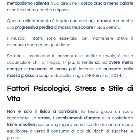
metabolismo rallenta
. Vuol dire che il
corpo brucia meno calorie
rispetto a prima, anche a riposo.
Questo rallentamento è legato non solo agli
ormoni
, ma anche
alla
progressiva perdita di massa muscolare
tipica dell’età.
I muscoli, infatti, sono essenziali per mantenere attivo il
dispendio energetico quotidiano.
Se non si modificano le porzioni o le scelte a tavola, è facile
accumulare chili di troppo. In più, la tendenza ad
avere meno
energia
e
muoversi di meno
può favorire un
aumento della
massa grassa
a scapito di quella magra (Al-Safi et al., 2014).
Fattori Psicologici, Stress e Stile di
Vita
Non è solo il fisico a cambiare
: la testa gioca un ruolo
importante. Lo
stress
, i
cambiamenti d’umore
e la cosiddetta
fame emotiva
possono spingere verso scelte alimentari meno
equilibrate o verso il consumo di cibi più ricchi di zuccheri e
grassi.