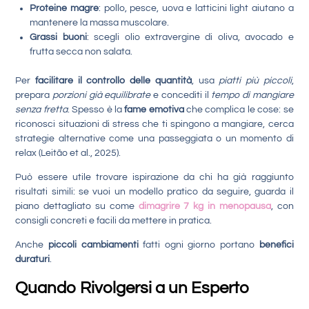
Proteine magre
: pollo, pesce, uova e latticini light aiutano a
mantenere la massa muscolare.
Grassi buoni
: scegli olio extravergine di oliva, avocado e
frutta secca non salata.
Per
facilitare il controllo delle quantità
, usa
piatti più piccoli
,
prepara
porzioni già equilibrate
e concediti il
tempo di mangiare
senza fretta
. Spesso è la
fame emotiva
che complica le cose: se
riconosci situazioni di stress che ti spingono a mangiare, cerca
strategie alternative come una passeggiata o un momento di
relax (Leitão et al., 2025).
Può essere utile trovare ispirazione da chi ha già raggiunto
risultati simili: se vuoi un modello pratico da seguire, guarda il
piano dettagliato su come
dimagrire 7 kg in menopausa
, con
consigli concreti e facili da mettere in pratica.
Anche
piccoli cambiamenti
fatti ogni giorno portano
benefici
duraturi
.
Quando Rivolgersi a un Esperto