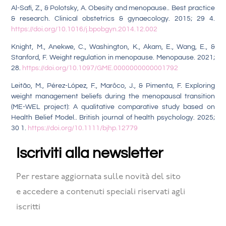
Al-Safi, Z., & Polotsky, A. Obesity and menopause.. Best practice
& research. Clinical obstetrics & gynaecology. 2015; 29 4.
https://doi.org/10.1016/j.bpobgyn.2014.12.002
Knight, M., Anekwe, C., Washington, K., Akam, E., Wang, E., &
Stanford, F. Weight regulation in menopause. Menopause. 2021;
28.
https://doi.org/10.1097/GME.0000000000001792
Leitão, M., Pérez-López, F., Marôco, J., & Pimenta, F. Exploring
weight management beliefs during the menopausal transition
(ME-WEL project): A qualitative comparative study based on
Health Belief Model.. British journal of health psychology. 2025;
30 1.
https://doi.org/10.1111/bjhp.12779
Iscriviti alla newsletter
Per restare aggiornata sulle novità del sito
e accedere a contenuti speciali riservati agli
iscritti