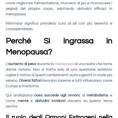
come migliorare l’alimentazione, muoversi di più e riconoscere i
segnali del proprio corpo, adottando abitudini efficaci in
menopausa.
Informarsi significa prendersi cura di sé con più serenità e
consapevolezza.
Perché Si ingrassa in
Menopausa?
L’
aumento di peso
durante la
menopausa
è una realtà che tante
donne notano. Non si tratta solo di una questione estetica:
capire il motivo di questi cambiamenti aiuta a gestirli in modo più
sereno.
Diversi fattori
lavorano insieme e tutti influenzano come
il corpo si trasforma.
Qui analizziamo
cosa
succede agli ormoni
, al
metabolismo
e
come
mente
e
abitudini
incidono
davvero su questo tema
sentito.
Il ruolo degli Ormoni Estrogeni nella