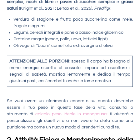
semplici
,
ricchi di fibre
e
poveri di zuccheri semplici
e
grassi
saturi
(Knight et al., 2021; Leitão et al., 2025).
Prediligi
:
Verdura di stagione e frutta poco zuccherina come mele,
fragole e agrumi
Legumi, cereali integrali e pane a basso indice glicemico
Proteine magre (pesce, pollo, uova, latticini light)
Oli vegetali “buoni” come l’olio extravergine di oliva
ATTENZIONE ALLE PORZIONI
: spesso il corpo ha bisogno di
meno energia rispetto al passato. Impara ad ascoltare i
segnali di sazietà, mastica lentamente e dedica il tempo
giusto ai pasti, così combatti anche la fame emotiva.
Se vuoi avere un riferimento concreto su quanto dovrebbe
essere il tuo peso in questa fase della vita, consulta lo
strumento di
calcolo peso ideale in menopausa
: ti aiuterà a
personalizzare gli obiettivi e a non vivere la dieta come una
punizione ma come un nuovo modo di prenderti cura di te.