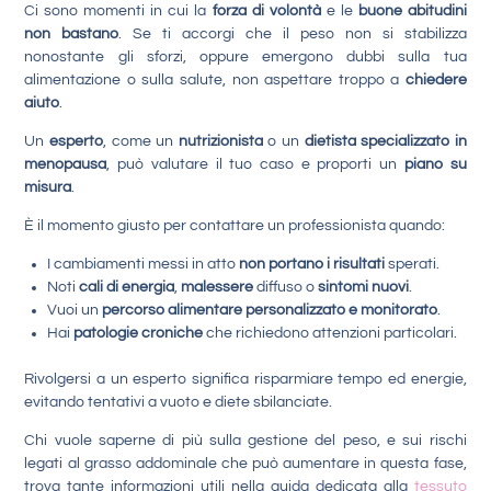
Ci sono momenti in cui la
forza di volontà
e le
buone abitudini
non bastano
. Se ti accorgi che il peso non si stabilizza
nonostante gli sforzi, oppure emergono dubbi sulla tua
alimentazione o sulla salute, non aspettare troppo a
chiedere
aiuto
.
Un
esperto
, come un
nutrizionista
o un
dietista specializzato in
menopausa
, può valutare il tuo caso e proporti un
piano su
misura
.
È il momento giusto per contattare un professionista quando:
I cambiamenti messi in atto
non portano i risultati
sperati.
Noti
cali di energia
,
malessere
diffuso o
sintomi nuovi
.
Vuoi un
percorso alimentare personalizzato e monitorato
.
Hai
patologie croniche
che richiedono attenzioni particolari.
Rivolgersi a un esperto significa risparmiare tempo ed energie,
evitando tentativi a vuoto e diete sbilanciate.
Chi vuole saperne di più sulla gestione del peso, e sui rischi
legati al grasso addominale che può aumentare in questa fase,
trova tante informazioni utili nella guida dedicata alla
tessuto