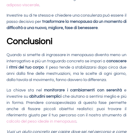
adiposo viscerale
.
Investire su di te stessa e chiedere una consulenza può essere il
passo decisivo per
trasformare la menopausa da un momento di
difficoltà a una nuova, migliore, fase di benessere
.
Conclusioni
Quando si smette di ingrassare in menopausa diventa meno un
interrogativo e più un traguardo concreto se impari a
conoscere
i ritmi del tuo corpo
. Il peso tende a stabilizzarsi dopo circa due
anni dalla fine delle mestruazioni, ma le scelte di ogni giorno,
dalla tavola al movimento, fanno davvero la differenza.
La chiave sta nel
monitorare i cambiamenti con serenità
e
investire su
abitudini semplici
che aiutano a sentirsi meglio e più
in forma. Prendere consapevolezza di questa fase permette
anche di fissare piccoli obiettivi realistici: puoi trovare il
riferimento giusto per il tuo percorso con il nostro strumento di
calcolo del peso ideale in menopausa
.
Vuoi un aiuto concreto per capire dove sei nel percorso e come