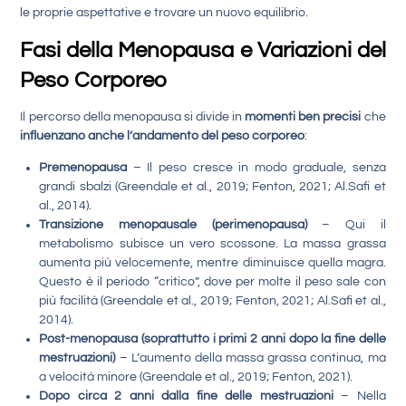
le proprie aspettative e trovare un nuovo equilibrio.
Fasi della Menopausa e Variazioni del
Peso Corporeo
Il percorso della menopausa si divide in
momenti ben precisi
che
influenzano anche l’andamento del peso corporeo
:
Premenopausa
– Il peso cresce in modo graduale, senza
grandi sbalzi (Greendale et al., 2019; Fenton, 2021; Al.Safi et
al., 2014).
Transizione menopausale (perimenopausa)
– Qui il
metabolismo subisce un vero scossone. La massa grassa
aumenta più velocemente, mentre diminuisce quella magra.
Questo è il periodo “critico”, dove per molte il peso sale con
più facilità (Greendale et al., 2019; Fenton, 2021; Al.Safi et al.,
2014).
Post-menopausa (soprattutto i primi 2 anni dopo la fine delle
mestruazioni)
– L’aumento della massa grassa continua, ma
a velocità minore (Greendale et al., 2019; Fenton, 2021).
Dopo circa 2 anni dalla fine delle mestruazioni
– Nella