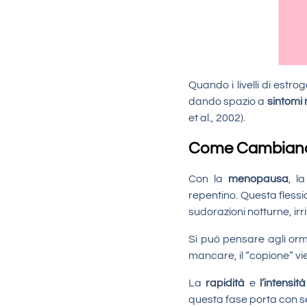
Quando i livelli di estro
dando spazio a
sintomi 
et al., 2002).
Come Cambiano i
Con la
menopausa
, l
repentino. Questa flessio
sudorazioni notturne, irri
Si può pensare agli orm
mancare, il “copione” vie
La
rapidità
e
l’intensi
questa fase porta con 