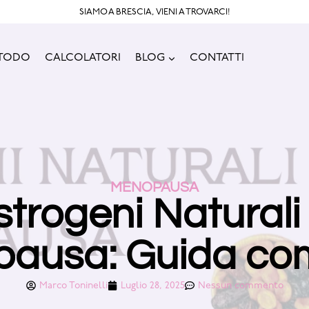
SIAMO A BRESCIA, VIENI A TROVARCI!
ETODO
CALCOLATORI
BLOG
CONTATTI
MENOPAUSA
strogeni Naturali 
ausa: Guida co
Marco Toninelli
Luglio 28, 2025
Nessun commento