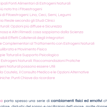
cipali Fonti Alimentari di Estrogeni Naturali
 più noto tra i Fitoestrogeni
chi di Fitoestrogeni: Lino, Ceci, Semi, Legumi
ia Reale secondo gli Studi Clinici
turali: Opzioni più diffuse e Sicurezza
osa e Altri Rimedi: cosa sappiamo dalla Scienza
bili Effetti Collaterali degli Integratori
egie Complementari al Trattamento con Estrogeni Naturali
ilibrata e Movimento Fisico
pie Taturali e Supporto Psicologico
 Estrogeni Naturali: Raccomandazioni Pratiche
eni Naturali possono essere Utili
a Cautela, il Consulto Medico e le Opzioni Alternative
iniche: Punti Chiave da ricordare
sa
porta spesso una serie di
cambiamenti fisici ed emotivi
ch
lore, disturbi del sonno e oscillazioni dell’umore, molte donn