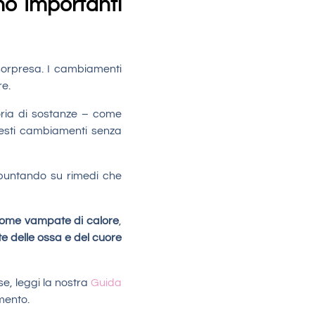
no Importanti
sorpresa. I cambiamenti
re.
oria di sostanze – come
uesti cambiamenti senza
 puntando su rimedi che
 come vampate di calore
,
e delle ossa e del cuore
se, leggi la nostra
Guida
mento.