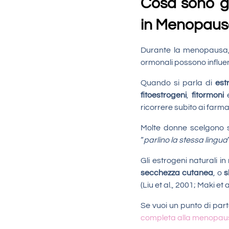
Cosa sono gl
in Menopau
Durante la menopausa,
ormonali possono influenza
Quando si parla di
est
fitoestrogeni
,
fitormoni
ricorrere subito ai farmac
Molte donne scelgono s
“
parlino la stessa lingua
Gli estrogeni naturali
secchezza cutanea
, o
s
(Liu et al., 2001; Maki et 
Se vuoi un punto di part
completa alla menopau