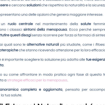
ssere
e cercano
soluzioni
che rispettino la naturalità e la sicurez
presentano una delle opzioni che genera maggiore interesse.
o un
ruolo centrale
nel mantenimento della
salute
femmin
no i classici
sintomi della menopausa
. Ecco perché sempr
ttutire questi disagi
senza ricorrere per forza ai farmaci di sintes
ai quali sono le
alternative naturali
più studiate, come i
fitoes
itoterapiche
che stanno ricevendo attenzione per la loro efficacia
è importante scegliere la soluzione più adatta alle
tue esigen
sta
.
 su come affrontare in modo pratico ogni fase di questa tr
ata a
strategie efficaci per la menopausa
.
anoramica completa e aggiornata
, pensata per accompa
la tua salute.