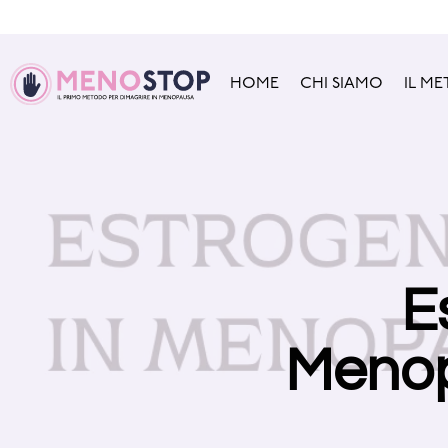
HOME
CHI SIAMO
IL M
E
Menop