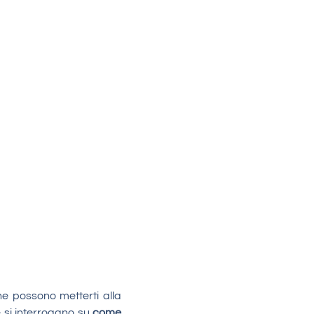
e possono metterti alla
e si interrogano su
come