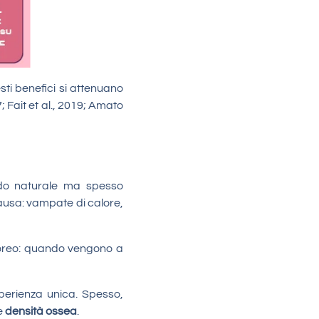
ti benefici si attenuano
; Fait et al., 2019; Amato
o naturale ma spesso
usa: vampate di calore,
rporeo: quando vengono a
perienza unica. Spesso,
e
densità ossea
.