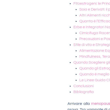
Fitoestrogeni: le Prin
Soia e Derivati: il
Altri Alimenti ric
Quanta è l’Efficac
Erbe e Integratori Na
Cimicifuga Racem
Precauzioni e Possi
Stile di vita e Strat
Alimentazione Equ
Mindfulness, Tera
Quando Scegliere gli
Quando gli Estrog
Quando è meglio l
Le Linee Guida Cl
Conclusioni
Bibliografia
Arrivare alla
menopau
prova. Tra vampate di ca