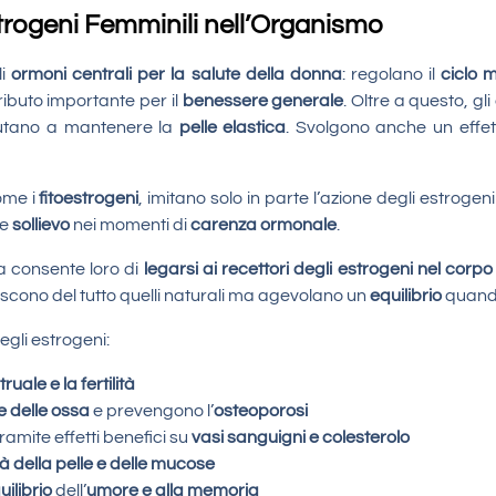
strogeni Femminili nell’Organismo
li
ormoni centrali per la salute della donna
: regolano il
ciclo
m
ibuto importante per il
benessere
generale
. Oltre a questo, g
utano a mantenere la
pelle elastica
. Svolgono anche un effet
come i
fitoestrogeni
, imitano solo in parte l’azione degli estrogen
ue
sollievo
nei momenti di
carenza ormonale
.
a consente loro di
legarsi ai recettori degli estrogeni nel corpo
uiscono del tutto quelli naturali ma agevolano un
equilibrio
quando 
egli estrogeni:
ruale e la fertilità
e delle ossa
e prevengono l’
osteoporosi
ramite effetti benefici su
vasi sanguigni e colesterolo
tà della pelle e delle mucose
uilibrio
dell’
umore e alla memoria