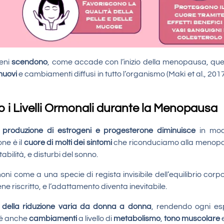
geni
scendono
, come accade con l’inizio della menopausa, ques
nuovi
e cambiamenti diffusi in tutto l’organismo (Maki et al., 2017
 Livelli Ormonali durante la Menopausa
a
produzione di estrogeni e progesterone diminuisce
in mod
ne è il
cuore di molti dei sintomi
che riconduciamo alla menopa
tabilità, e disturbi del sonno.
oni come a una specie di regista invisibile dell’equilibrio co
ne riscritto, e l’adattamento diventa inevitabile.
tà della riduzione varia da donna a donna
, rendendo ogni es
sé anche
cambiamenti
a livello di
metabolismo
,
tono muscolare