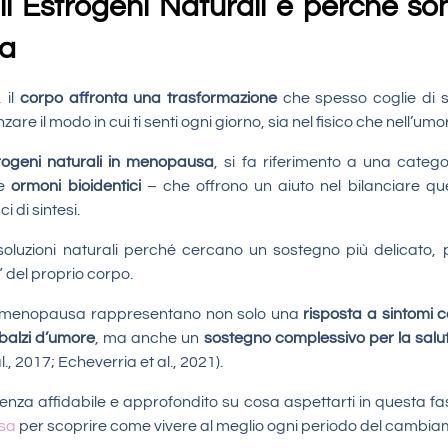
i Estrogeni Naturali e perché so
sa
 il
corpo affronta una trasformazione
che spesso coglie di 
re il modo in cui ti senti ogni giorno, sia nel fisico che nell’umo
rogeni naturali in menopausa
, si fa riferimento a una categ
e
ormoni bioidentici
– che offrono un aiuto nel bilanciare q
i di sintesi.
oluzioni naturali perché cercano un sostegno più delicato,
” del proprio corpo.
 in menopausa rappresentano non solo una
risposta a sintomi
balzi d’umore
, ma anche un
sostegno complessivo per la salut
al., 2017; Echeverria et al., 2021).
enza affidabile e approfondito su cosa aspettarti in questa fa
sa
per scoprire come vivere al meglio ogni periodo del cambia