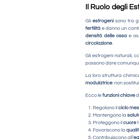
Il Ruolo degli E
Gli
estrogeni
sono tra g
fertilità
e danno un contr
densità delle ossa
e ai
circolazione
.
Gli estrogeni naturali, 
possono dare comunq
La loro struttura chimic
modulatrice
: non sostit
Ecco le
funzioni chiave
d
Regolano il
ciclo mest
Mantengono la
salut
Proteggono il
cuore
t
Favoriscono la
quali
Contribuiscono all’
eq