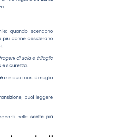
za.
ile: quando scendono
e più donne desiderano
i.
trogeni di soia
e
trifoglio
 e sicurezza.
ze
e in quali casi è meglio
ansizione, puoi leggere
gnarti nelle
scelte più