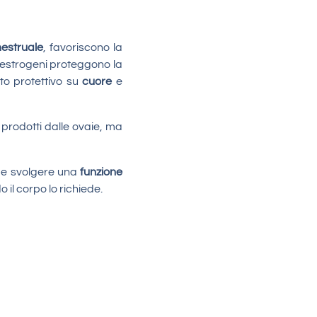
estruale
, favoriscono la
li estrogeni proteggono la
to protettivo su
cuore
e
i prodotti dalle ovaie, ma
e svolgere una
funzione
il corpo lo richiede.