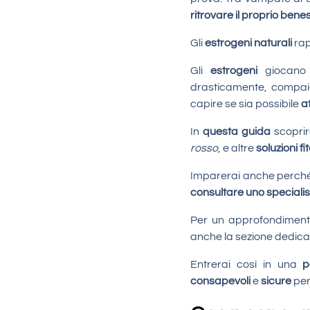
ritrovare il proprio bene
Gli
estrogeni naturali
rap
Gli
estrogeni
giocan
drasticamente, compaio
capire se sia possibile
a
In
questa guida
scoprir
rosso
, e altre
soluzioni f
Imparerai anche perché 
consultare uno speciali
Per un approfondimento
anche la sezione dedic
Entrerai così in una
p
consapevoli
e
sicure
per 